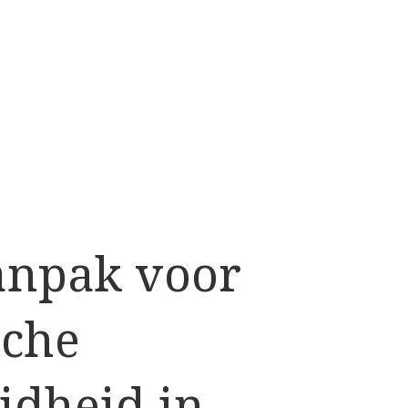
anpak voor
sche
idheid in