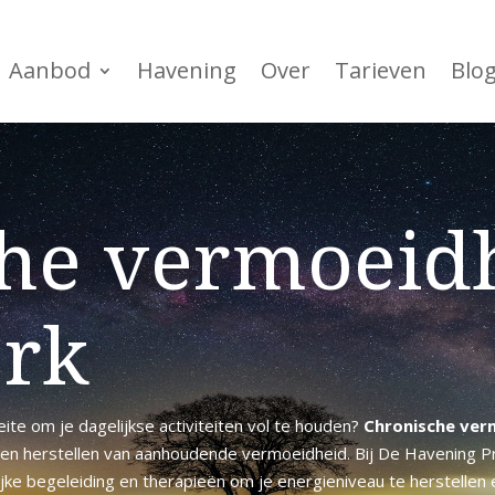
Aanbod
Havening
Over
Tarieven
Blo
he vermoeidh
rk
ite om je dagelijkse activiteiten vol te houden?
Chronische ver
lpen herstellen van aanhoudende vermoeidheid. Bij De Havening P
ke begeleiding en therapieën om je energieniveau te herstellen e