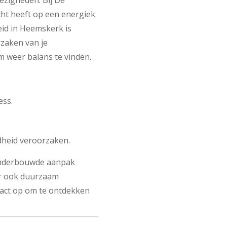
bezigheden. Bij De
cht heeft op een energiek
id in Heemskerk is
zaken van je
m weer balans te vinden.
ess.
dheid veroorzaken.
onderbouwde aanpak
aar ook duurzaam
tact op om te ontdekken