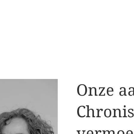
Onze a
Chroni
vermoe