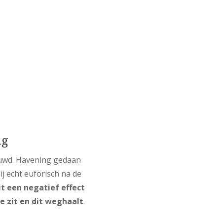
ng
rouwd. Havening gedaan
j echt euforisch na de
it een negatief effect
e zit en dit weghaalt
.