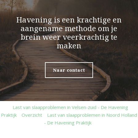
Havening is een krachtige en
aangename methode om je
brein weer veerkrachtig te
maken
Naar contact
Last van slaapproblemen in Velsen-zuid - De Havening
Praktijk
Overzicht
Last van slaapproblemen in Noord Holland
- De Havening Praktijk